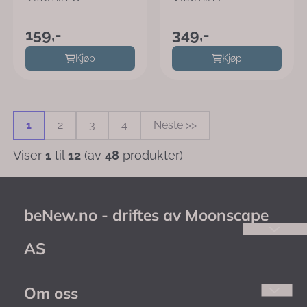
159,-
349,-
Kjøp
Kjøp
1
2
3
4
Neste >>
Viser
1
til
12
(av
48
produkter)
beNew.no - driftes av Moonscape
AS
beNew.no - driftes av Moonscape AS
beNew ble startet i 2016 av entusiaster
Om oss