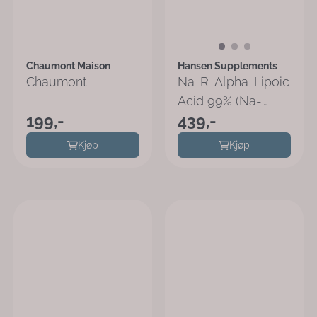
Chaumont Maison
Hansen Supplements
Chaumont
Na-R-Alpha-Lipoic
Acid 99% (Na-
199,-
439,-
RALA)
Kjøp
Kjøp