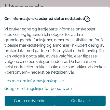
Utseende
Om informasjonskapsler på dette nettstedet
Vi bruker egne og tredjeparts informasjonskapsler
(cookies) og lignende teknologier for å sikre
grunnleggende funksjoner, generere statistikk, og for å
tilpasse markedsføring og annonser (inkludert deling av
brukerdata med partnere). Samtykket er helt frivillig. Du
kan velge å godta alle, avvise valgfrie, eller tilpasse
valgene dine per kategori nedenfor. Du kan når som
helst endre eller trekke tilbake dine samtykker via lenken
«personvern» nederst på nettsiden vår.
Les mer om informasjonskapsler
Googles retningslinjer for personvern
Med tiden endrer også utseendet seg. Mange
rapporterer at huden blir glattere og friskere, og
Godta nødvendig
Godta alle
negler og hår vokser som bare det. Samtidig blir