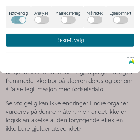
håret blankere og får mer volum, og neglene
ser sunnere ut.
Nødvendig
Analyse
Markedsføring
Målrettet
Egendefinert
Folk som tar fisetin rapporterer at mengden
grått hår reduseres, og de som tar berberin at de
Bekreft valg
går ned i vekt. Lignende respons kommer fra
personer som tar pterostilben.
Drevet av
Vi gleder oss over å høre historier om at deres
bekjente ikke kjenner dem igjen på gaten, og at
fremmede ikke tror på alderen deres og ber om
å få se legitimasjon med fødselsdato.
Selvfølgelig kan ikke endringer i indre organer
vurderes på denne måten, men er det ikke en
logisk antakelse at den foryngende effekten
ikke bare gjelder utseendet?