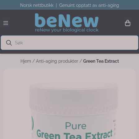
Norsk nettbutikk | Genuint opptatt av anti-aging
Hopp til innhold
Hjem
/
Anti-aging produkter
/
Green Tea Extract