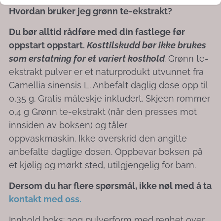
Hvordan bruker jeg grønn te-ekstrakt?
Du bør alltid rådføre med din fastlege før
oppstart oppstart.
Kosttilskudd bør ikke brukes
som erstatning for et variert kosthold
.
Grønn te-
ekstrakt pulver er et naturprodukt utvunnet fra
Camellia sinensis L. Anbefalt daglig dose opp til
0,35 g. Gratis måleskje inkludert. Skjeen rommer
0,4 g Grønn te-ekstrakt (når den presses mot
innsiden av boksen) og tåler
oppvaskmaskin. Ikke overskrid den angitte
anbefalte daglige dosen. Oppbevar boksen på
et kjølig og mørkt sted, utilgjengelig for barn.
Dersom du har flere spørsmål, ikke nøl med å ta
kontakt med oss.
Innhold boks: 30g pulverform med renhet over