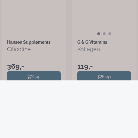
Hansen Supplements
G & G Vitamins
Citicoline
Kollagen
369,-
119,-
Kjøp
Kjøp
beNew.no - driftes av Moonscape
AS