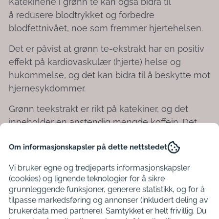
Katekinene i grønn te kan også bidra til
å redusere blodtrykket og forbedre
blodfettnivået, noe som fremmer hjertehelsen.
Det er påvist at grønn te-ekstrakt har en positiv
effekt på kardiovaskulær (hjerte) helse og
hukommelse, og det kan bidra til å beskytte mot
hjernesykdommer.
Grønn teekstrakt er rikt på katekiner, og det
inneholder en anstendig mengde koffein. Det
ser ut til at denne kombinasjonen av
Om informasjonskapsler på dette nettstedet
ingredienser er ansvarlig for grønn
teekstrakts beskjedne vekttapsegenskaper.
Vi bruker egne og tredjeparts informasjonskapsler
(cookies) og lignende teknologier for å sikre
Grønn te-ekstrakt ser ut til å bidra til å forbedre
grunnleggende funksjoner, generere statistikk, og for å
leverfunksjonen ved å redusere betennelse og
tilpasse markedsføring og annonser (inkludert deling av
oksidativt stress.
brukerdata med partnere). Samtykket er helt frivillig. Du