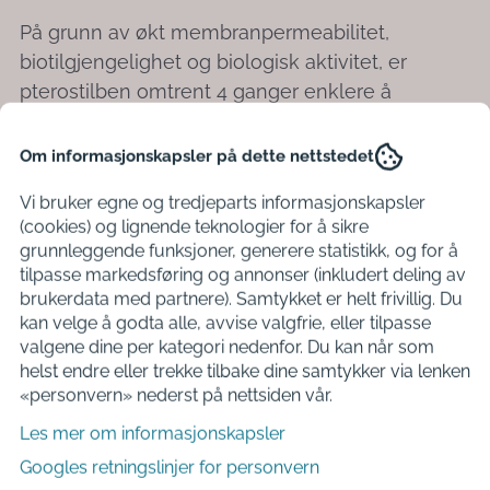
På grunn av økt membranpermeabilitet,
biotilgjengelighet og biologisk aktivitet, er
pterostilben omtrent 4 ganger enklere å
absorbere enn resveratrol, noe som gjør det
mer effektivt. Det har også vist seg å vare 7
Om informasjonskapsler på dette nettstedet
ganger lenger i kroppen enn resveratrol.
Vi bruker egne og tredjeparts informasjonskapsler
Pterostilbene er omtrent ti ganger mer effektivt
(cookies) og lignende teknologier for å sikre
enn resveratrol til å dempe kreftceller.
grunnleggende funksjoner, generere statistikk, og for å
tilpasse markedsføring og annonser (inkludert deling av
brukerdata med partnere). Samtykket er helt frivillig. Du
Hvordan bruke Pterostilbene?
kan velge å godta alle, avvise valgfrie, eller tilpasse
Du bør alltid rådføre med din fastlege før
valgene dine per kategori nedenfor. Du kan når som
helst endre eller trekke tilbake dine samtykker via lenken
oppstart oppstart.
Kosttilskudd bør ikke brukes
«personvern» nederst på nettsiden vår.
som erstatning for et variert kosthold
.
Les mer om informasjonskapsler
Anbefalt daglig dose opp til 250 mg. Gratis
Googles retningslinjer for personvern
måleskje inkludert. Skjeen rommer 0,4 g