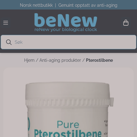
Norsk nettbutikk | Genuint opptatt av anti-aging
Hopp til innhold
Hjem
/
Anti-aging produkter
/
Pterostilbene