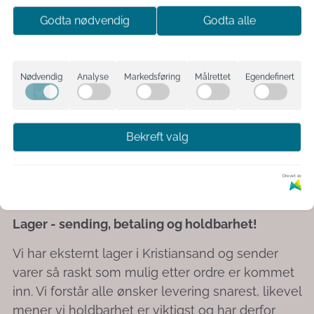
Pterostilbene (når den presses mot innsiden av
Godta nødvendig
Godta alle
boksen) og tåler oppvaskmaskin. Ikke overskrid
den angitte anbefalte daglige dosen. Oppbevar
boksen på et kjølig og mørkt sted, utilgjengelig
Nødvendig
Analyse
Markedsføring
Målrettet
Egendefinert
for barn.
Dersom du har flere spørsmål, ikke nøl med å ta
kontakt med oss.
Bekreft valg
Lab test sertifikat Pterostilbene
Drevet av
Innhold boks: 10g.
Lager - sending, betaling og holdbarhet!
Vi har eksternt lager i Kristiansand og sender
varer så raskt som mulig etter ordre er kommet
inn. Vi forstår alle ønsker levering snarest, likevel
mener vi holdbarhet er viktigst og har derfor