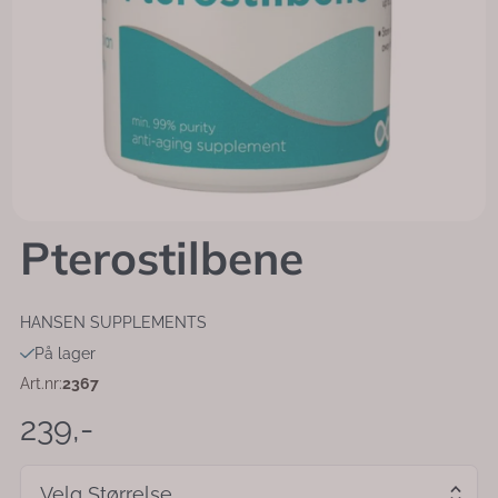
Pterostilbene
HANSEN SUPPLEMENTS
På lager
Art.nr:
2367
239,-
Velg Størrelse