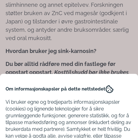
slimhinnene og annet epitelvev. Forskningen
støtter bruken av ZnC ved magesår (godkjent i
Japan) og tilstander i øvre gastrointestinale
system, og antyder andre bruksområder, særlig
ved oral mukositt.
Hvordan bruker jeg sink-karnosin?
Du bør alltid rådføre med din fastlege før
oppstart oppstart.
Kosttilskudd bør ikke brukes
som erstatning for et variert kosthold
.
Om informasjonskapsler på dette nettstedet
Ingredienser: Sink-karnosin 98%. Karnosin
76% Sink 22%.
Vi bruker egne og tredjeparts informasjonskapsler
(cookies) og lignende teknologier for å sikre
Anbefalt daglig dose opp til 0,15-0,3 g. Gratis
grunnleggende funksjoner, generere statistikk, og for å
tilpasse markedsføring og annonser (inkludert deling av
måleskje inkludert. Skjeen rommer 0,4 g sink-
brukerdata med partnere). Samtykket er helt frivillig. Du
karnosin (når den presses mot innsiden av
kan velge å godta alle, avvise valgfrie, eller tilpasse