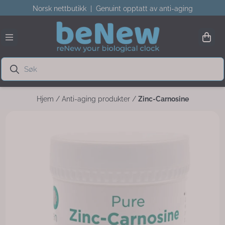
Norsk nettbutikk | Genuint opptatt av anti-aging
Hopp til innhold
Hjem
/
Anti-aging produkter
/
Zinc-Carnosine