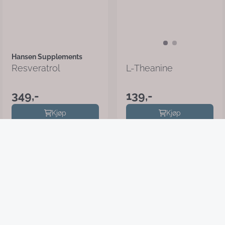
Hansen Supplements
Resveratrol
L-Theanine
349,-
139,-
Kjøp
Kjøp
beNew.no - driftes av Moonscape
AS
beNew.no - driftes av Moonscape AS